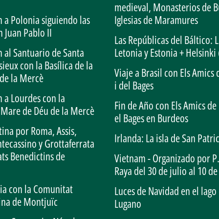
medieval, Monasterios de B
 a Polonia siguiendo las
Iglesias de Maramures
n Juan Pablo II
Las Repúblicas del Báltico: L
 al Santuario de Santa
Letonia y Estonia + Helsinki 
sieux con la Basílica de la
Viaje a Brasil con Els Amics
de la Mercè
i del Bages
 a Lourdes con la
Fin de Año con Els Amics de 
a Mare de Déu de la Mercè
el Bages en Burdeos
tina por Roma, Assis,
Irlanda: La isla de San Patri
tecassino y Grottaferrata
ats Benedictins de
Vietnam - Organizado por P.
Raya del 30 de julio al 10 de
lia con la Comunitat
Luces de Navidad en el lago
ina de Montjuïc
Lugano