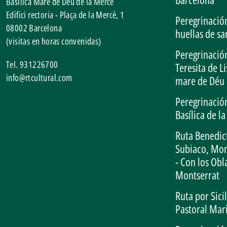
Basílica Mare de Déu de la Mercè
Edifici rectoria - Plaça de la Mercè, 1
Peregrinación
08002
Barcelona
huellas de sa
(visitas en horas convenidas)
Peregrinación
Tel.
931226700
Teresita de Li
info@rtcultural.com
mare de Déu 
Peregrinación
Basílica de l
Ruta Benedic
Subiaco, Mon
- Con los Obl
Montserrat
Ruta por Sici
Pastoral Mar