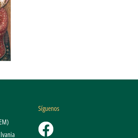
Síguenos
GEM)
ilvania