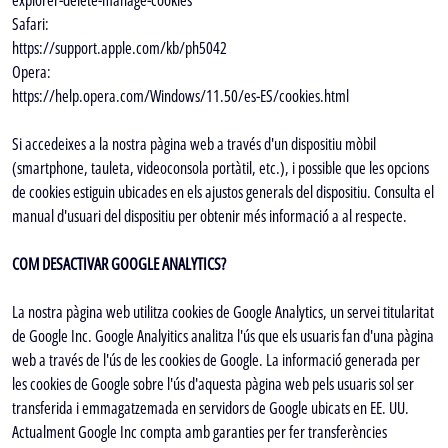
explorer-delete-manage-cookies
Safari:
https://support.apple.com/kb/ph5042
Opera:
https://help.opera.com/Windows/11.50/es-ES/cookies.html
Si accedeixes a la nostra pàgina web a través d'un dispositiu mòbil
(smartphone, tauleta, videoconsola portàtil, etc.), i possible que les opcions
de cookies estiguin ubicades en els ajustos generals del dispositiu. Consulta el
manual d'usuari del dispositiu per obtenir més informació a al respecte.
COM DESACTIVAR GOOGLE ANALYTICS?
La nostra pàgina web utilitza cookies de Google Analytics, un servei titularitat
de Google Inc. Google Analyitics analitza l'ús que els usuaris fan d'una pàgina
web a través de l'ús de les cookies de Google. La informació generada per
les cookies de Google sobre l'ús d'aquesta pàgina web pels usuaris sol ser
transferida i emmagatzemada en servidors de Google ubicats en EE. UU.
Actualment Google Inc compta amb garanties per fer transferències