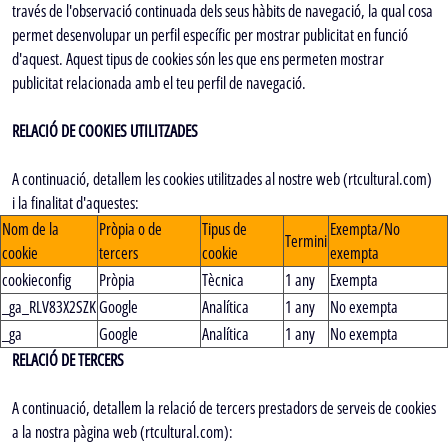
través de l'observació continuada dels seus hàbits de navegació, la qual cosa
permet desenvolupar un perfil específic per mostrar publicitat en funció
d'aquest. Aquest tipus de cookies són les que ens permeten mostrar
publicitat relacionada amb el teu perfil de navegació.
RELACIÓ DE COOKIES UTILITZADES
A continuació, detallem les cookies utilitzades al nostre web (rtcultural.com)
i la finalitat d'aquestes:
Nom de la
Pròpia o de
Tipus de
Exempta/No
Termini
cookie
tercers
cookie
exempta
cookieconfig
Pròpia
Tècnica
1 any
Exempta
_ga_RLV83X2SZK
Google
Analítica
1 any
No exempta
_ga
Google
Analítica
1 any
No exempta
RELACIÓ DE TERCERS
A continuació, detallem la relació de tercers prestadors de serveis de cookies
a la nostra pàgina web (rtcultural.com):