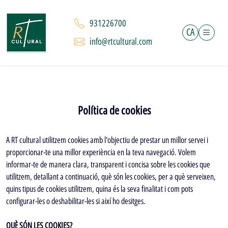
931226700
CA
info@rtcultural.com
Política de cookies
A RT cultural utilitzem cookies amb l'objectiu de prestar un millor servei i
proporcionar-te una millor experiència en la teva navegació. Volem
informar-te de manera clara, transparent i concisa sobre les cookies que
utilitzem, detallant a continuació, què són les cookies, per a què serveixen,
quins tipus de cookies utilitzem, quina és la seva finalitat i com pots
configurar-les o deshabilitar-les si així ho desitges.
QUÈ SÓN LES COOKIES?