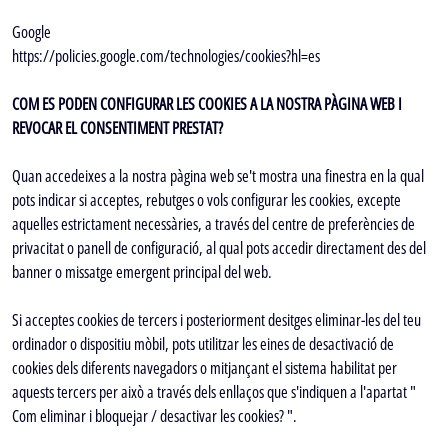
Google
https://policies.google.com/technologies/cookies?hl=es
COM ES PODEN CONFIGURAR LES COOKIES A LA NOSTRA PÀGINA WEB I
REVOCAR EL CONSENTIMENT PRESTAT?
Quan accedeixes a la nostra pàgina web se't mostra una finestra en la qual
pots indicar si acceptes, rebutges o vols configurar les cookies, excepte
aquelles estrictament necessàries, a través del centre de preferències de
privacitat o panell de configuració, al qual pots accedir directament des del
banner o missatge emergent principal del web.
Si acceptes cookies de tercers i posteriorment desitges eliminar-les del teu
ordinador o dispositiu mòbil, pots utilitzar les eines de desactivació de
cookies dels diferents navegadors o mitjançant el sistema habilitat per
aquests tercers per això a través dels enllaços que s'indiquen a l'apartat "
Com eliminar i bloquejar / desactivar les cookies? ".