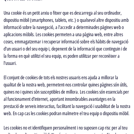
Una cookie és un petit arxiu o fitxer que es descarrega al seu ordinador,
dispositiu mòbil (smartphones, tablets, etc.) o qualsevol altre dispositiu amb
informació sobre la navegació, a l'accedir a determinades pàgines web o
aplicacions mòbils. Les cookies permeten a una pàgina web, entre altres
coses, emmagatzemar i recuperar informació sobre els hàbits de navegació
d'un usuari o del seu equip i, depenent de la informació que continguin i de
la forma en què utilitzi el seu equip, es poden utilitzar per reconèixer a
l'usuari.
El conjunt de cookies de tots els nostres usuaris ens ajuda a millorar la
qualitat de la nostra web, permetent-nos controlar quines pàgines són útils,
quines no i quines són susceptibles de millora. Les cookies són essencials per
al funcionament d'internet, aportant innombrables avantatges en la
prestació de serveis interactius, facilitant la navegació i usabilitat de la nostra
web. En cap cas les cookies podran malmetre el teu equip o dispositiu mòbil.
Les cookies no et identifiquen personalment i no suposen cap risc per al teu