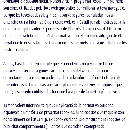
ordinador o dispositiu mòbil. No són virus ni programari espia. Simplement
són eines utilitzades pels llocs web que visites per millorar la teva navegació,
perquè les teves dades viatgin per la xarxa segures, per ajudar-nos a
entendre quina informació del nostre web és més útil per als nostres usuaris
o per saber quines ofertes poden ser de l'interès de cada usuari. I tot això
d'una manera totalment anònima: mai sabrem el teu nom, adreça o telèfon,
llevat que tu ens els facilitis. Tu decideixes si permets o no la instal·lació de les
nostres cookies.
A més, has de tenir en compte que, si decideixes no permetre l'ús de
cookies, pot ser que algunes característiques del web no funcionin
correctament i, a més, no podrem adaptar la informació que t'oferim als
teus interessos. En cap cas la no acceptació de les cookies pot suposar que
no puguis accedir i utilitzar les funcions bàsiques de la nostra pàgina web.
També volem informar-te que, en aplicació de la normativa europea i
espanyola en matèria de privacitat i cookies, hi ha cookies que requereixen
consentiment de l'usuari (p. Ex.: cookies d'anàlisi o mesurament i cookies de
publicitat comportamental), i altres que es troben exemptes de