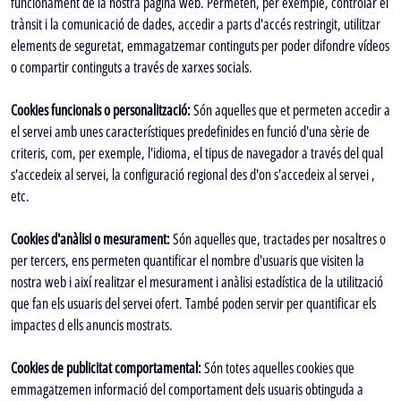
funcionament de la nostra pàgina web. Permeten, per exemple, controlar el
trànsit i la comunicació de dades, accedir a parts d'accés restringit, utilitzar
elements de seguretat, emmagatzemar continguts per poder difondre vídeos
o compartir continguts a través de xarxes socials.
Cookies funcionals o personalització:
Són aquelles que et permeten accedir a
el servei amb unes característiques predefinides en funció d'una sèrie de
criteris, com, per exemple, l'idioma, el tipus de navegador a través del qual
s'accedeix al servei, la configuració regional des d'on s'accedeix al servei ,
etc.
Cookies d'anàlisi o mesurament:
Són aquelles que, tractades per nosaltres o
per tercers, ens permeten quantificar el nombre d'usuaris que visiten la
nostra web i així realitzar el mesurament i anàlisi estadística de la utilització
que fan els usuaris del servei ofert. També poden servir per quantificar els
impactes d ells anuncis mostrats.
Cookies de publicitat comportamental:
Són totes aquelles cookies que
emmagatzemen informació del comportament dels usuaris obtinguda a