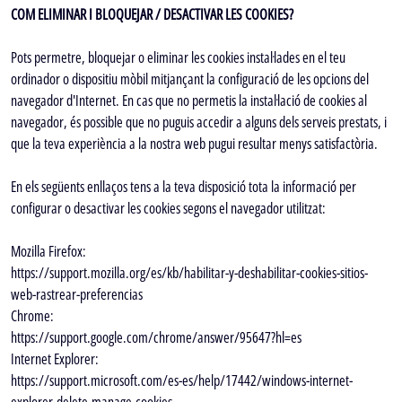
COM ELIMINAR I BLOQUEJAR / DESACTIVAR LES COOKIES?
Pots permetre, bloquejar o eliminar les cookies instal·lades en el teu
ordinador o dispositiu mòbil mitjançant la configuració de les opcions del
navegador d'Internet. En cas que no permetis la instal·lació de cookies al
navegador, és possible que no puguis accedir a alguns dels serveis prestats, i
que la teva experiència a la nostra web pugui resultar menys satisfactòria.
En els següents enllaços tens a la teva disposició tota la informació per
configurar o desactivar les cookies segons el navegador utilitzat:
Mozilla Firefox:
https://support.mozilla.org/es/kb/habilitar-y-deshabilitar-cookies-sitios-
web-rastrear-preferencias
Chrome:
https://support.google.com/chrome/answer/95647?hl=es
Internet Explorer:
https://support.microsoft.com/es-es/help/17442/windows-internet-