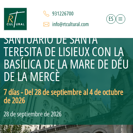
931226700
ES
PEREGRINACIÓN AL
info@rtcultural.com
SANTUARIO DE SANTA
TERESITA DE LISIEUX CON LA
BASÍLICA DE LA MARE DE DÉU
DE LA MERCÈ
7 días - Del 28 de septiembre al 4 de octubre
de 2026
28 de septiembre de 2026