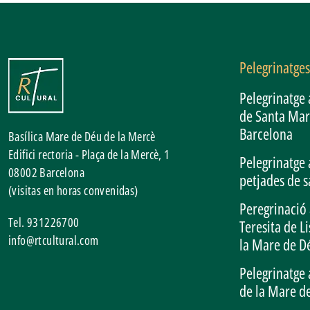
Pelegrinatges
Pelegrinatge 
de Santa Mar
Barcelona
Basílica Mare de Déu de la Mercè
Edifici rectoria - Plaça de la Mercè, 1
Pelegrinatge 
08002
Barcelona
petjades de s
(visitas en horas convenidas)
Peregrinació 
Tel.
931226700
Teresita de L
info@rtcultural.com
la Mare de D
Pelegrinatge 
de la Mare d