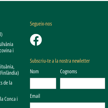
Segueix-nos
M)
silvània
covina i
Subscriu-te a la nostra newletter
Lituània,
Nom
Cognoms
(Finlàndia)
s de la
Email
la Conca i