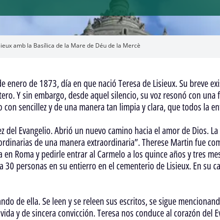
isieux amb la Basílica de la Mare de Déu de la Mercè
e enero de 1873, día en que nació Teresa de Lisieux. Su breve exi
ro. Y sin embargo, desde aquel silencio, su voz resonó con una f
 con sencillez y de una manera tan limpia y clara, que todos la e
ez del Evangelio. Abrió un nuevo camino hacia el amor de Dios. 
 ordinarias de una manera extraordinaria”. Therese Martin fue co
ia en Roma y pedirle entrar al Carmelo a los quince años y tres 
 30 personas en su entierro en el cementerio de Lisieux. En su 
do de ella. Se leen y se releen sus escritos, se sigue mencionand
 vida y de sincera convicción. Teresa nos conduce al corazón del E