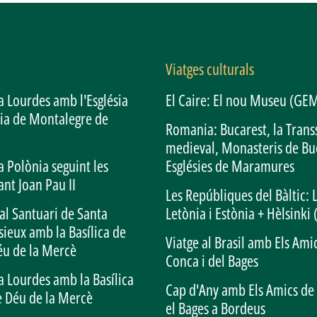
Viatges culturals
a Lourdes amb l'Església
El Caire: El nou Museu (GE
ia de Montalegre de
Romania: Bucarest, la Trans
medieval, Monasteris de Bu
a Polònia seguint les
Esglésies de Maramures
ant Joan Pau II
Les Repúbliques del Bàltic: 
al Santuari de Santa
Letònia i Estònia + Hèlsinki 
isieux amb la Basílica de
Viatge al Brasil amb Els Amic
éu de la Mercè
Conca i del Bages
a Lourdes amb la Basílica
Cap d'Any amb Els Amics de 
e Déu de la Mercè
el Bages a Bordeus