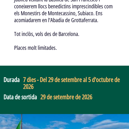
coneixerem llocs benedictins imprescindibles com
els Monestirs de Montecassino, Subiaco. Ens
acomiadarem en l'Abadia de Grottaferrata.
Tot inclòs, vols des de Barcelona.
Places molt limitades.
Durada
7 dies - Del 29 de setembre al 5 d'octubre de
2026
Data de sortida
29 de setembre de 2026