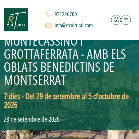
RUTA BENEDICTINA PER
931226700
CA
ROMA, ASSIS, SUBIACO,
info@rtcultural.com
MONTECASSINO I
GROTTAFERRATA - AMB ELS
OBLATS BENEDICTINS DE
MONTSERRAT
7 dies - Del 29 de setembre al 5 d'octubre de
2026
29 de setembre de 2026