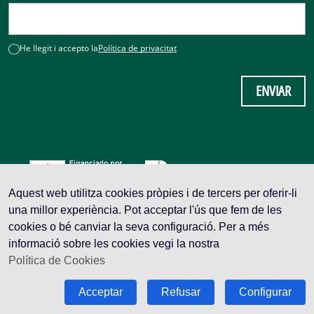
He llegit i accepto la
Política de privacitat
ENVIAR
Aquest web utilitza cookies pròpies i de tercers per oferir-li
una millor experiència. Pot acceptar l'ús que fem de les
cookies o bé canviar la seva configuració. Per a més
informació sobre les cookies vegi la nostra
Política de Cookies
Avís legal
Política de privacitat
Acceptar
Refusar
Configurar
Política de cookies