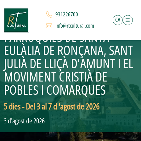
RUTA DE SANT BENET I
931226700
SANTA RITA - AMB LES
CA
info@rtcultural.com
PARRÒQUIES DE SANTA
EULÀLIA DE RONÇANA, SANT
JULIÀ DE LLIÇÀ D'AMUNT I EL
MOVIMENT CRISTIÀ DE
POBLES I COMARQUES
5 dies - Del 3 al 7 d 'agost de 2026
3 d'agost de 2026